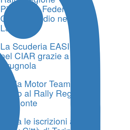
Piemonte: Federico
Gangi a podio nel Trofeo
Lancia
La Scuderia EASI vince
nel CIAR grazie a
Crugnola
Biella Motor Team da
podio al Rally Regione
Piemonte
Al via le iscrizioni al 41°