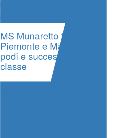
News
MS Munaretto tra
Piemonte e Matese:
podi e successi di
classe
Rally Tirreno Messina al
via: 76 equipaggi e la
magia della notte
Mabellini e i progressi di
Lancia: “La direzione è