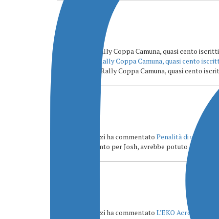
Italia Rally - Rally Coppa Camuna, quasi cento iscr
commentato
Rally Coppa Camuna, quasi cento iscritt
[…] Sorgente: Rally Coppa Camuna, quasi cento iscritti
Alessio Lorenzi ha commentato
Penalità di un minu
Mi dispiace tanto per Josh, avrebbe potuto avere il s
Alessio Lorenzi ha commentato
L’EKO Acropolis Ral