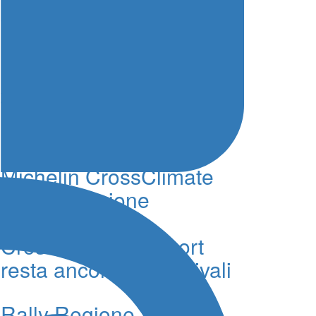
quella giusta”
Rally Italia Sardegna,
ACI Sport e Antonio
Turitto si separano di
comune accordo
Michelin CrossClimate
3: la rivoluzione
continua. E il
CrossClimate 3 Sport
resta ancora senza rivali
Rally Regione