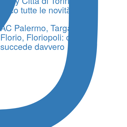
Rally Città di Torino:
ecco tutte le novità
AC Palermo, Targa
Florio, Floriopoli: cosa
succede davvero