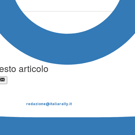
esto articolo
CHI SIAMO
ItaliaRALLY è un supplemento del mensile Sicilia Motori
Direttore responsabile:
Dario Pennica
Condirettore:
Andrea Nicoli
email:
redazione@italiarally.it
Editore: STRATOS D.M.P. Srl Sede Legale: via F.
Petrarca, 26 90144
Palermo. Tel. 091.8888562 Fax: 091.8888563. P.iva:
05609640825.
Cap.Soc. 10.400 euro i.v. REA PA-266563/20017
Cookie Law & privacy policy
Contattaci:
segreteria@stratosdmp.it