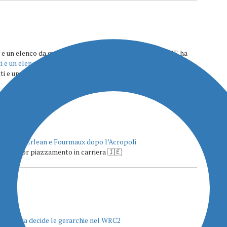
itti e un elenco da grandi occasioni - I ♥ MONTECAMPIONE ha
i e un elenco da grandi occasioni
 e un elenco da grandi occasioni – Italia Rally […]
to per McErlean e Fourmaux dopo l’Acropoli
uo miglior piazzamento in carriera 🇮🇪
ly Grecia decide le gerarchie nel WRC2