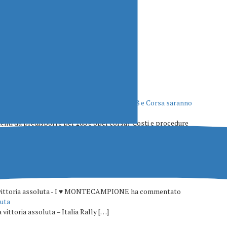
ly
 l’allineamento dei requisiti di sicurezza: 208 e Corsa saranno
nti da predisporre per 208 e opel corsa? Costi e procedure
ma vittoria assoluta - I ♥ MONTECAMPIONE ha commentato
luta
ittoria assoluta – Italia Rally […]