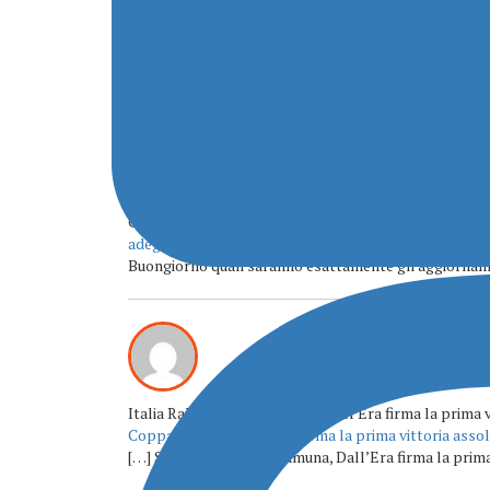
Gli ultimi commenti su Italia Ral
Claudio Albini ha commentato
Rally4, la FIA approva
adeguate
Buongiorno quali saranno esattamente gli aggiorname
Italia Rally - Coppa Camuna, Dall'Era firma la pri
Coppa Camuna, Dall’Era firma la prima vittoria asso
[…] Sorgente: Coppa Camuna, Dall’Era firma la prima v