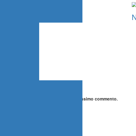
gatori sono contrassegnati
*
ei dati (nome, email, sito web) per il prossimo commento.
GERE SU ITALIARALLY.IT