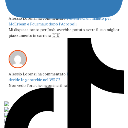
Alessio Lorenzi ha commentato
Penalità di un minuto per
McErlean e Fourmaux dopo l’Acropoli
Mi dispiace tanto per Josh, avrebbe potuto avere il suo miglior
piazzamento in carriera 🇮🇪
Alessio Lorenzi ha commentato
L’EKO Acropolis Rally Grecia
decide le gerarchie nel WRC2
Non vedo l'ora che incominci il rally acropolis