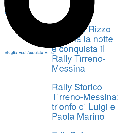
News
Marcello Rizzo
domina la notte
e conquista il
Sfoglia
Esci
Acquista
Entra
Rally Tirreno-
Messina
Rally Storico
Tirreno-Messina:
trionfo di Luigi e
Paola Marino