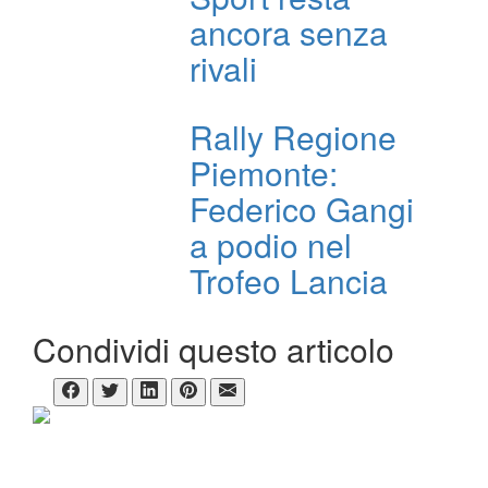
ancora senza
rivali
Rally Regione
Piemonte:
Federico Gangi
a podio nel
Trofeo Lancia
Condividi questo articolo
CHI SIAMO
ItaliaRALLY è un supplemento del mensile Sicilia Motori
Direttore responsabile:
Dario Pennica
Condirettore:
Andrea Nicoli