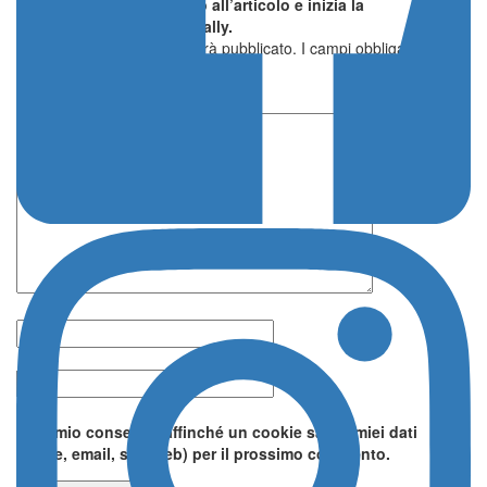
Lascia il primo commento all’articolo e inizia la
conversazione su Italia Rally.
Il tuo indirizzo email non sarà pubblicato.
I campi obbligatori sono
contrassegnati
*
Lascia un commento
Nome *
Email *
Do il mio consenso affinché un cookie salvi i miei dati
(nome, email, sito web) per il prossimo commento.