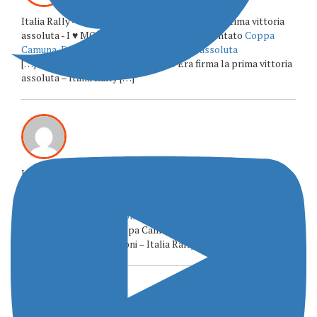
Italia Rally - Coppa Camuna, Dall'Era firma la prima vittoria
assoluta - I ♥ MONTECAMPIONE ha commentato
Coppa
Camuna, Dall’Era firma la prima vittoria assoluta
[…] Sorgente: Coppa Camuna, Dall’Era firma la prima vittoria
assoluta – Italia Rally […]
Italia Rally - Rally Coppa Camuna, quasi cento iscritti e un
elenco da grandi occasioni - I ♥ MONTECAMPIONE ha
commentato
Rally Coppa Camuna, quasi cento iscritti e un
elenco da grandi occasioni
[…] Sorgente: Rally Coppa Camuna, quasi cento iscritti e un
elenco da grandi occasioni – Italia Rally […]