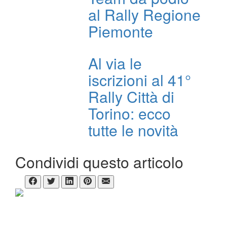
al Rally Regione
Piemonte
Al via le
iscrizioni al 41°
Rally Città di
Torino: ecco
tutte le novità
Condividi questo articolo
CHI SIAMO
ItaliaRALLY è un supplemento del mensile Sicilia Motori
Direttore responsabile:
Dario Pennica
Condirettore:
Andrea Nicoli