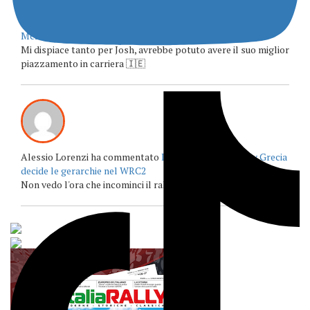
Alessio Lorenzi ha commentato
Penalità di un minuto per
McErlean e Fourmaux dopo l’Acropoli
Mi dispiace tanto per Josh, avrebbe potuto avere il suo miglior
piazzamento in carriera 🇮🇪
Alessio Lorenzi ha commentato
L’EKO Acropolis Rally Grecia
decide le gerarchie nel WRC2
Non vedo l'ora che incominci il rally acropolis