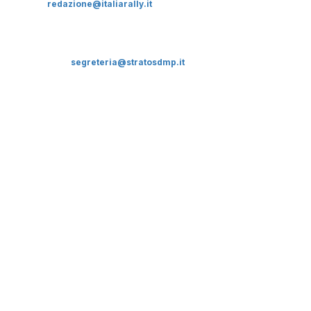
email:
redazione@italiarally.it
Editore: STRATOS D.M.P. Srl Sede Legale: via F. Petrarca, 26
90144
Palermo. Tel. 091.8888562 Fax: 091.8888563. P.iva:
05609640825.
Cap.Soc. 10.400 euro i.v. REA PA-266563/20017
Cookie Law & privacy policy
Contattaci:
segreteria@stratosdmp.it