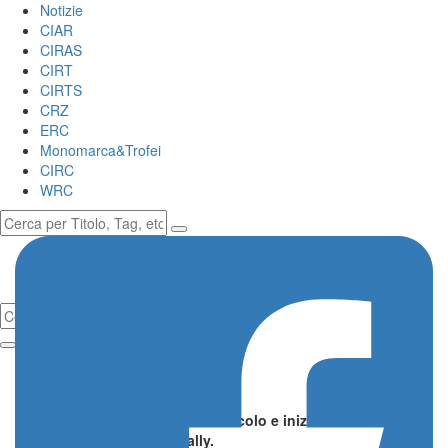
Notizie
CIAR
CIRAS
CIRT
CIRTS
CRZ
ERC
Monomarca&Trofei
CIRC
WRC
Commenti
Lascia il primo commento all’articolo e inizia la
conversazione su Italia Rally.