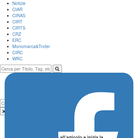
Notizie
CIAR
CIRAS
CIRT
CIRTS
CRZ
ERC
Monomarca&Trofei
CIRC
WRC
Commenti
Lascia il primo commento all’articolo e inizia la