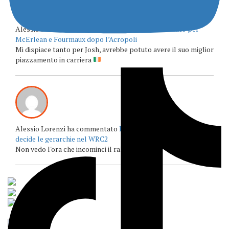
Alessio Lorenzi ha commentato
Penalità di un minuto per
McErlean e Fourmaux dopo l’Acropoli
Mi dispiace tanto per Josh, avrebbe potuto avere il suo miglior
piazzamento in carriera
Alessio Lorenzi ha commentato
L’EKO Acropolis Rally Grecia
decide le gerarchie nel WRC2
Non vedo l'ora che incominci il rally acropolis