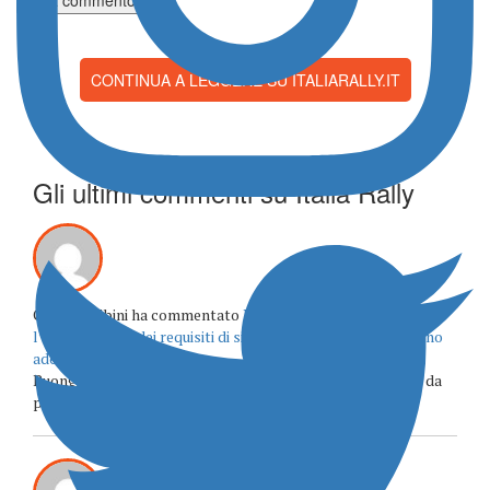
CONTINUA A LEGGERE SU ITALIARALLY.IT
Gli ultimi commenti su Italia Rally
Claudio Albini ha commentato
Rally4, la FIA approva
l’allineamento dei requisiti di sicurezza: 208 e Corsa saranno
adeguate
Buongiorno quali saranno esattamente gli aggiornamenti da
predisporre per 208 e opel corsa? Costi e procedure