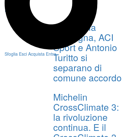
News
Rally Italia
Sardegna, ACI
Sport e Antonio
Sfoglia
Esci
Acquista
Entra
Turitto si
separano di
comune accordo
Michelin
CrossClimate 3:
la rivoluzione
continua. E il