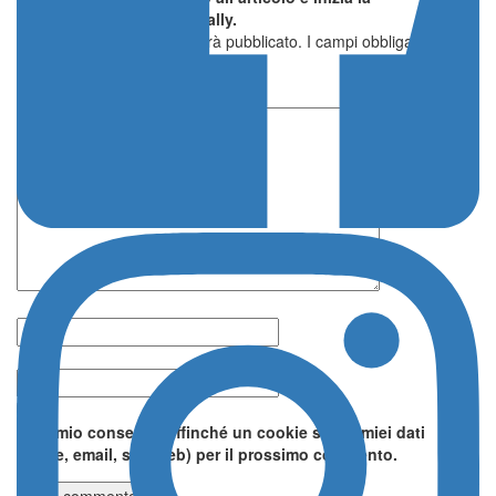
conversazione su Italia Rally.
Il tuo indirizzo email non sarà pubblicato.
I campi obbligatori sono
contrassegnati
*
Lascia un commento
Nome *
Email *
Do il mio consenso affinché un cookie salvi i miei dati
(nome, email, sito web) per il prossimo commento.