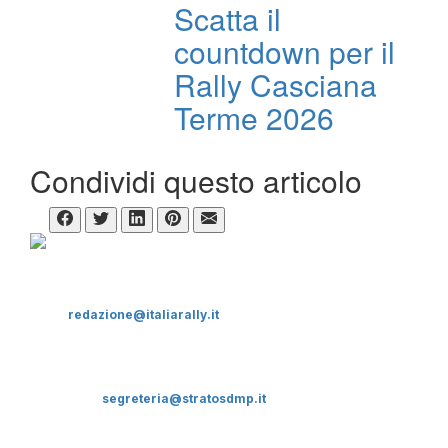
Scatta il
countdown per il
Rally Casciana
Terme 2026
Condividi questo articolo
CHI SIAMO
ItaliaRALLY è un supplemento del mensile Sicilia Motori
Direttore responsabile:
Dario Pennica
Condirettore:
Andrea Nicoli
email:
redazione@italiarally.it
Editore: STRATOS D.M.P. Srl Sede Legale: via F. Petrarca, 26
90144
Palermo. Tel. 091.8888562 Fax: 091.8888563. P.iva:
05609640825.
Cap.Soc. 10.400 euro i.v. REA PA-266563/20017
Cookie Law & privacy policy
Contattaci:
segreteria@stratosdmp.it