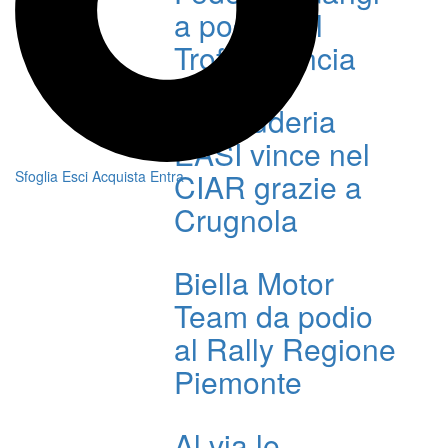
a podio nel
Trofeo Lancia
La Scuderia
EASI vince nel
CIAR grazie a
Sfoglia
Esci
Acquista
Entra
Crugnola
Biella Motor
Team da podio
al Rally Regione
Piemonte
Al via le