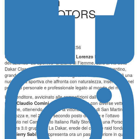
Dakar con
SPORTMOTORS
Management
Notizie
Pubblicato il 31 Dicembre 2025 - 13:56
Il presidente di Confindustria Trento
Lorenzo Delladio
, alla guida
dell’azienda “La Sportiva” di Ziano di Fiemme, sarà al via della
Dakar Classic 2026 in Arabia Saudita. Per il manager trentino,
grande appassionato di rally fin dagli anni Ottanta, si tratta di una
nuova sfida sportiva che affronta con naturalezza, inserendola nel
percorso personale e professionale legato al mondo dei motori.
L’imprenditore, avvicinato alle competizioni dall’amico
pilota
Claudio Comini
, ha corso nel tempo con diverse vetture
storiche, ottenendo nel 2016 la vittoria al Rally di San Martino di
Castrozza e, nel 2012, il secondo posto di classe e l’ottavo
assoluto nel Campionato Italiano Rally Storici con una Porsche
Carrera 3.0 gruppo 4. La Dakar, erede del celebre raid fondato
da
Thierry Sabine
, rappresenta ora un passo ulteriore in questa