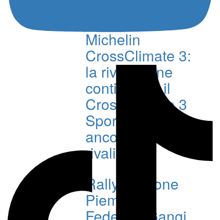
comune accordo
Michelin
CrossClimate 3:
la rivoluzione
continua. E il
CrossClimate 3
Sport resta
ancora senza
rivali
Rally Regione
Piemonte:
Federico Gangi