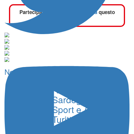
Partecipa al dibattito:
commenta
questo
articolo
News
Rally Italia
Sardegna, ACI
Sport e Antonio
Turitto si
separano di