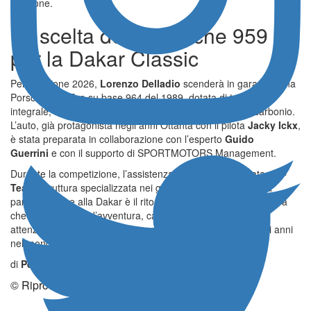
passione.
La scelta della Porsche 959
per la Dakar Classic
Per l’edizione 2026,
Lorenzo Delladio
scenderà in gara con una
Porsche 959 Evo su base 964 del 1989, dotata di trazione
integrale, motore 3.6 litri da 320 cavalli e carrozzeria in carbonio.
L’auto, già protagonista negli anni Ottanta con il pilota
Jacky Ickx
,
è stata preparata in collaborazione con l’esperto
Guido
Guerrini
e con il supporto di SPORTMOTORS Management.
Durante la competizione, l’assistenza tecnica sarà affidata a
R-
Team
, struttura specializzata nei grandi raid. Per Delladio la
partecipazione alla Dakar è il ritorno a una dimensione sportiva
che unisce spirito d’avventura, capacità organizzativa e
attenzione ai dettagli, in linea con il percorso maturato negli anni
nel mondo del lavoro e delle corse.
di
Peppe Marino
© Riproduzione Riservata