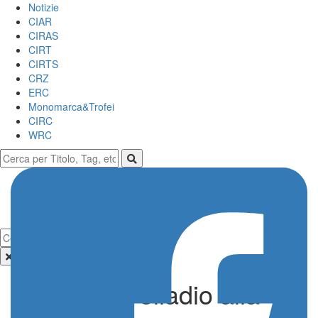
Notizie
CIAR
CIRAS
CIRT
CIRTS
CRZ
ERC
Monomarca&Trofei
CIRC
WRC
Lorenzo Delladio alla