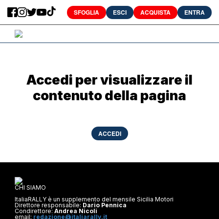
SFOGLIA
ESCI
ACQUISTA
ENTRA
Accedi per visualizzare il
contenuto della pagina
ACCEDI
CHI SIAMO
ItaliaRALLY è un supplemento del mensile Sicilia Motori
Direttore responsabile:
Dario Pennica
Condirettore:
Andrea Nicoli
email:
redazione@italiarally.it