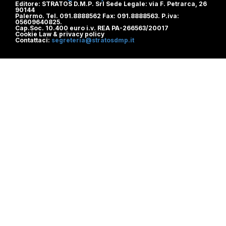
Editore: STRATOS D.M.P. Srl Sede Legale: via F. Petrarca, 26
90144
Palermo. Tel. 091.8888562 Fax: 091.8888563. P.iva:
05609640825.
Cap.Soc. 10.400 euro i.v. REA PA-266563/20017
Cookie Law & privacy policy
Contattaci:
segreteria@stratosdmp.it