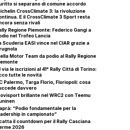
uritto si separano di comune accordo
ichelin CrossClimate 3: la rivoluzione
ontinua. E il CrossClimate 3 Sport resta
ncora senza rivali
ally Regione Piemonte: Federico Gangi a
odio nel Trofeo Lancia
a Scuderia EASI vince nel CIAR grazie a
rugnola
iella Motor Team da podio al Rally Regione
iemonte
 via le iscrizioni al 41° Rally Città di Torino:
cco tutte le novità
C Palermo, Targa Florio, Floriopoli: cosa
uccede davvero
ovisport brillante nel WRC2 con Teemu
uninen
aprà: “Podio fondamentale per la
eadership in campionato”
catta il countdown per il Rally Casciana
erme 2026