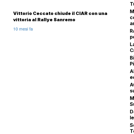
T
M
Vittorio Ceccato chiude il CIAR con una
c
vittoria al Rallye Sanremo
a
10 mesi fa
R
p
L
C
B
P
Al
e
A
s
M
S
D
l
S
T