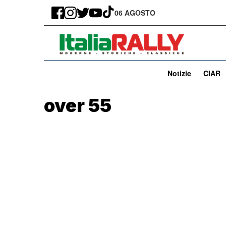
06 AGOSTO
Notizie
CIAR
over 55