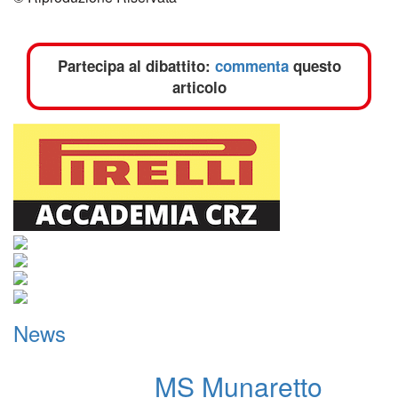
Partecipa al dibattito:
commenta
questo
articolo
News
MS Munaretto