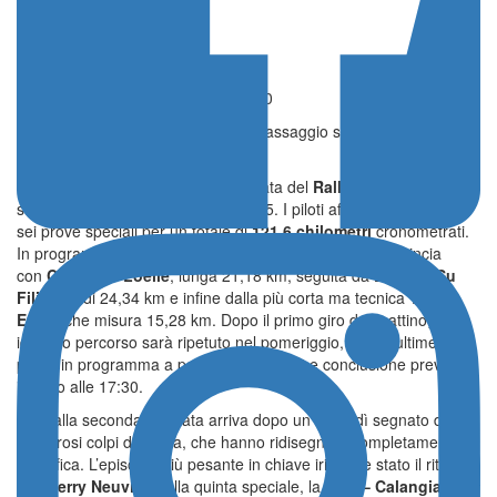
giornata
WRC
Pubblicato il 07 Giugno 2025 - 07:20
Rally Italia Sardegna, con il primo passaggio sulla Coiluna-Loelle
si apre il day 2
È partita alle 9:05 la seconda giornata del
Rally Italia Sardegna
,
sesta prova del Mondiale WRC 2025. I piloti affronteranno oggi
sei prove speciali per un totale di
121,6 chilometri
cronometrati.
In programma due passaggi sugli stessi tre tratti: si comincia
con
Coiluna – Loelle
, lunga 21,18 km, seguita da
Lerno – Su
Filigosu
di 24,34 km e infine dalla più corta ma tecnica
Tula –
Erula
, che misura 15,28 km. Dopo il primo giro del mattino,
identico percorso sarà ripetuto nel pomeriggio, con le ultime due
prove in programma a partire dalle 15:05 e conclusione prevista
intorno alle 17:30.
Il via alla seconda giornata arriva dopo un venerdì segnato da
numerosi colpi di scena, che hanno ridisegnato completamente la
classifica. L’episodio più pesante in chiave iridata è stato il ritiro
di
Thierry Neuville
nella quinta speciale, la
Telti – Calangianus