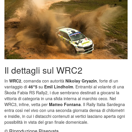
Il dettagli sul WRC2
In
WRC2
, comanda con autorità
Nikolay Gryazin
, forte di un
vantaggio di
46″5
su
Emil Lindholm
. Entrambi al volante di una
Škoda Fabia RS Rally2, i due sembrano destinati a giocarsi la
vittoria di categoria in una sfida interna al marchio ceco. Nel
WRC3, infine, vetta per
Matteo Fontana
. Il Rally Italia Sardegna
entra così nel vivo con una seconda giornata densa di chilometri
e insidie, in cui i distacchi contenuti ai vertici lasciano aperta ogni
possibilità in vista del gran finale domenicale.
© Riproduzione Riservata