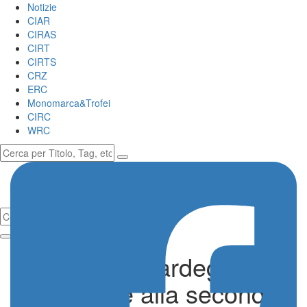
Notizie
CIAR
CIRAS
CIRT
CIRTS
CRZ
ERC
Monomarca&Trofei
CIRC
WRC
Rally Italia Sardegna,
luce verde alla seconda