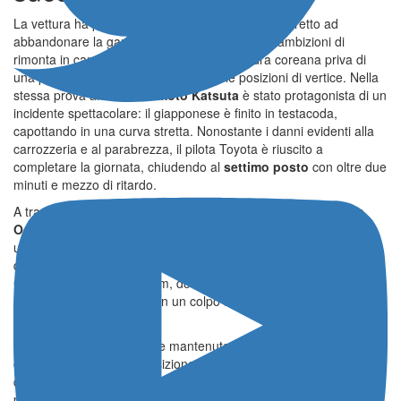
La vettura ha perso la ruota e il belga è stato costretto ad
abbandonare la gara, compromettendo le sue ambizioni di
rimonta in campionato e lasciando la squadra coreana priva di
una pedina importante nella lotta per le posizioni di vertice. Nella
stessa prova anche
Takamoto Katsuta
è stato protagonista di un
incidente spettacolare: il giapponese è finito in testacoda,
capottando in una curva stretta. Nonostante i danni evidenti alla
carrozzeria e al parabrezza, il pilota Toyota è riuscito a
completare la giornata, chiudendo al
settimo posto
con oltre due
minuti e mezzo di ritardo.
A trarre vantaggio dai numerosi errori altrui è stato
Sébastien
Ogier
, che ha gestito con freddezza il pomeriggio, completando
una rimonta che lo ha riportato in testa alla classifica. Il sorpasso
decisivo è avvenuto nella speciale più lunga della giornata, la
Sa
Conchedda 1
da 27,95 km, dove il francese ha fatto registrare il
miglior tempo superando in un colpo solo
Ott Tänak
e
Adrien
Fourmaux
.
Quest’ultimo ha comunque mantenuto un ottimo passo,
chiudendo in seconda posizione con un distacco minimo di meno
di un secondo. Più sfortunato Tänak, che ha accusato un
problema all’ammortizzatore nell’ultima prova e ha perso circa