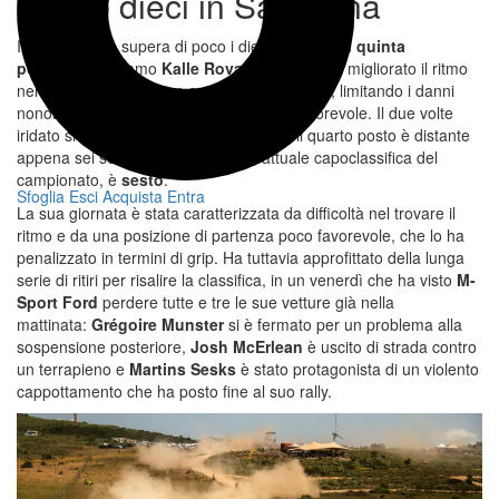
La top dieci in Sardegna
Il suo distacco supera di poco i dieci secondi. In
quinta
posizione
troviamo
Kalle Rovanperä
, che ha migliorato il ritmo
nel pomeriggio dopo un avvio più complicato, limitando i danni
nonostante una posizione di partenza sfavorevole. Il due volte
iridato si trova ora a
22″8
da Ogier, ma il quarto posto è distante
appena sei secondi.
Elfyn Evans
, attuale capoclassifica del
campionato, è
sesto
.
Sfoglia
Esci
Acquista
Entra
La sua giornata è stata caratterizzata da difficoltà nel trovare il
ritmo e da una posizione di partenza poco favorevole, che lo ha
penalizzato in termini di grip. Ha tuttavia approfittato della lunga
serie di ritiri per risalire la classifica, in un venerdì che ha visto
M-
Sport Ford
perdere tutte e tre le sue vetture già nella
mattinata:
Grégoire Munster
si è fermato per un problema alla
sospensione posteriore,
Josh McErlean
è uscito di strada contro
un terrapieno e
Martins Sesks
è stato protagonista di un violento
cappottamento che ha posto fine al suo rally.