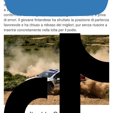
dieci secondi, concludendo la giornata in
terza posizione
,
a
7″3
dal leader. Alle spalle del terzetto di testa si è
confermato
Sami Pajari
, autore di una giornata costante e priva
di errori. Il giovane finlandese ha sfruttato la posizione di partenza
favorevole e ha chiuso a ridosso dei migliori, pur senza riuscire a
inserirsi concretamente nella lotta per il podio.