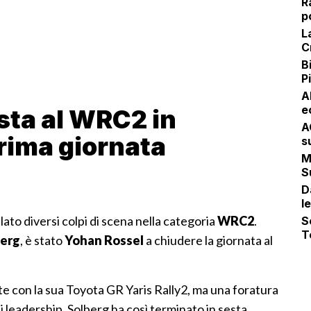
R
p
L
C
B
P
Al
e
sta al WRC2 in
A
rima giornata
s
M
S
D
l
ato diversi colpi di scena nella categoria
WRC2
.
S
T
berg
, è stato
Yohan Rossel
a chiudere la giornata al
te con la sua Toyota GR Yaris Rally2, ma una foratura
i leadership. Solberg ha così terminato in sesta