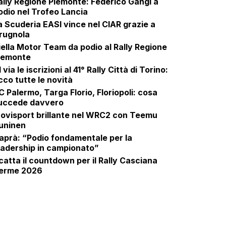
ally Regione Piemonte: Federico Gangi a
odio nel Trofeo Lancia
a Scuderia EASI vince nel CIAR grazie a
rugnola
iella Motor Team da podio al Rally Regione
iemonte
 via le iscrizioni al 41° Rally Città di Torino:
cco tutte le novità
C Palermo, Targa Florio, Floriopoli: cosa
uccede davvero
ovisport brillante nel WRC2 con Teemu
uninen
aprà: “Podio fondamentale per la
eadership in campionato”
catta il countdown per il Rally Casciana
erme 2026