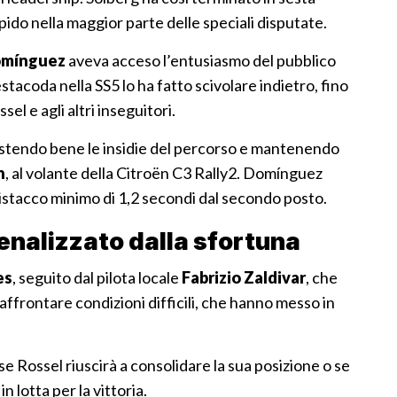
apido nella maggior parte delle speciali disputate.
omínguez
aveva acceso l’entusiasmo del pubblico
stacoda nella SS5 lo ha fatto scivolare indietro, fino
sel e agli altri inseguitori.
gestendo bene le insidie del percorso e mantenendo
n
, al volante della Citroën C3 Rally2. Domínguez
distacco minimo di 1,2 secondi dal secondo posto.
penalizzato dalla sfortuna
es
, seguito dal pilota locale
Fabrizio Zaldivar
, che
ffrontare condizioni difficili, che hanno messo in
e Rossel riuscirà a consolidare la sua posizione o se
 lotta per la vittoria.