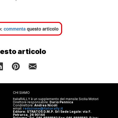
o:
commenta
questo articolo
esto articolo
CHI SIAMO
ItaliaRALLY è un supplemento del mensile Sicilia Motori
Direttore responsabile:
Dario Pennica
Condirettore:
Andrea Nicoli
email:
redazione@italiarally.it
Editore: STRATOS D.M.P. Srl Sede Legale: via F.
Petrarca, 26 90144
Palermo. Tel. 091.8888562 Fax: 091.8888563. P.iva: