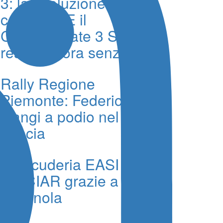
3: la rivoluzione
continua. E il
CrossClimate 3 Sport
resta ancora senza rivali
Rally Regione
Piemonte: Federico
Gangi a podio nel Trofeo
Lancia
La Scuderia EASI vince
nel CIAR grazie a
Crugnola