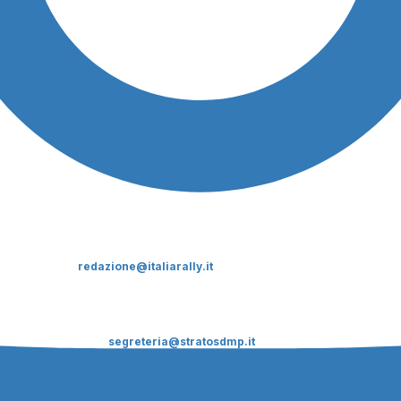
CHI SIAMO
ItaliaRALLY è un supplemento del mensile Sicilia Motori
Direttore responsabile:
Dario Pennica
Condirettore:
Andrea Nicoli
email:
redazione@italiarally.it
Editore: STRATOS D.M.P. Srl Sede Legale: via F.
Petrarca, 26 90144
Palermo. Tel. 091.8888562 Fax: 091.8888563. P.iva:
05609640825.
Cap.Soc. 10.400 euro i.v. REA PA-266563/20017
Cookie Law & privacy policy
Contattaci:
segreteria@stratosdmp.it