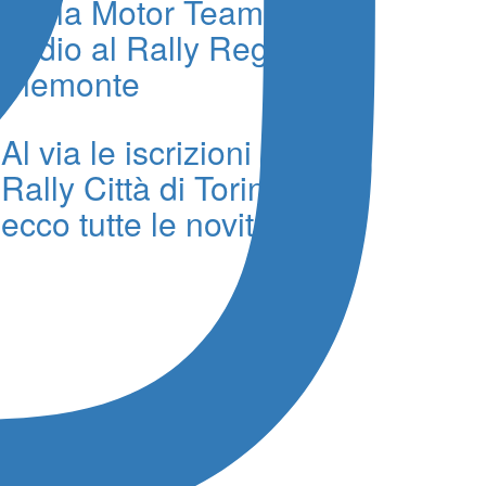
Biella Motor Team da
podio al Rally Regione
Piemonte
Al via le iscrizioni al 41°
Rally Città di Torino:
ecco tutte le novità