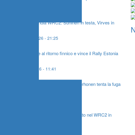
03 Agosto 2026 - 11:24
2
Rally di Finlandia WRC2: Suninen in testa, Virves in
agguato
01 Agosto 2026 - 21:25
ta
Virves resiste al ritorno finnico e vince il Rally Estonia
WRC2
20 Luglio 2026 - 11:41
WRC2, assalto al fango estone: Korhonen tenta la fuga
mondiale
15 Luglio 2026 - 11:32
Andreas Mikkelsen difende il primato nel WRC2 in
Grecia
27 Giugno 2026 - 21:03