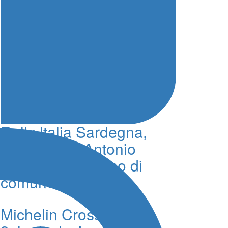
Rally Tirreno Messina al
via: 76 equipaggi e la
magia della notte
Mabellini e i progressi di
Lancia: “La direzione è
quella giusta”
Rally Italia Sardegna,
ACI Sport e Antonio
Turitto si separano di
comune accordo
Michelin CrossClimate