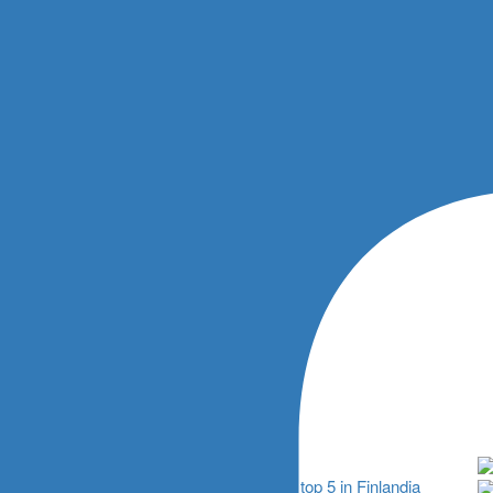
6
Lancia Corse HF, Gryazin sfiora la top 5 in Finlandia