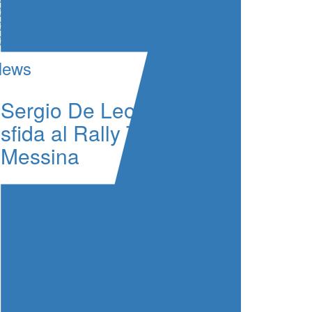
News
Sergio De Leo lancia la
sfida al Rally Tirreno
Messina
MS Munaretto tra
Piemonte e Matese:
podi e successi di
classe