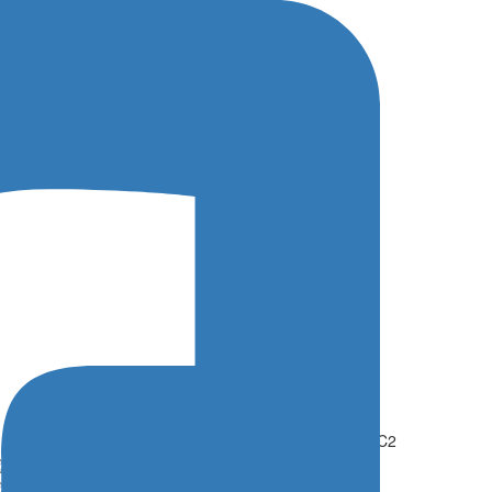
Home
/
WRC2