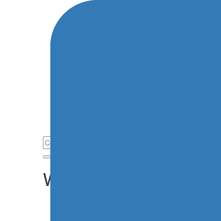
Notizie
CIAR
CIRAS
CIRT
CIRTS
CRZ
ERC
Monomarca&Trofei
CIRC
WRC
WRC2
WRC, aperte le iscrizioni al Rally Italia Sardegna 202