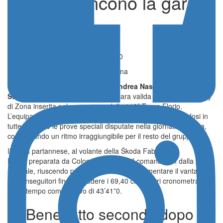
Stanca vincono la gara
di zona
CRZ
»
ZONA 9
Pubblicato il 15 Maggio 2026 - 19:00
Targa Florio, i risultati della nona zona
Prestazione senza sbavature per
Andrea Nastasi
e
Teresa
Stanca
, protagonisti assoluti della gara valida per la Coppa Rally
di Zona inserita nel programma della 110ª Targa Florio.
L’equipaggio siciliano ha conquistato il successo imponendosi in
tutte e cinque le prove speciali disputate nella giornata odierna,
confermando un ritmo irraggiungibile per il resto del gruppo.
Il pilota partannese, al volante della Škoda Fabia RS
Rally2 preparata da Colombi, ha preso il comando sin dalla prima
speciale, riuscendo progressivamente ad aumentare il vantaggio
sugli inseguitori fino a chiudere i 69,40 chilometri cronometrati
con il tempo complessivo di 43’41”0.
Di Benedetto secondo dopo il