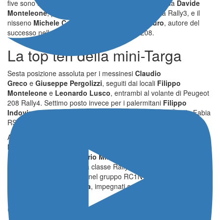
five sono stati il locale
Giuseppe Puccio
, navigato da
Davide
Monteleone
, primo tra le Rally3 con la Ford Fiesta Rally3, e il
nisseno
Michele Cortese
, con
Paolo Guttadauro
, autore del
successo nella Rally4 aspirata su Peugeot 208.
La top ten della mini-Targa
Sesta posizione assoluta per i messinesi
Claudio
Greco
e
Giuseppe Pergolizzi
, seguiti dai locali
Filippo
Monteleone
e
Leonardo Lusco
, entrambi al volante di Peugeot
208 Rally4. Settimo posto invece per i palermitani
Filippo
Indovina
ed
Ernesto Rizzo
, protagonisti con la loro Škoda Fabia
RS Rally2.
A completare la top ten della gara disputata sulle strade delle
Madonie sono stati
Marco Cannino
e
Giuseppe Buscemi
, su
Peugeot 208 Rally4, e
Mario Miraglia
con
Salvatore
Alessandra
, vincitori della classe Rally5 con la Renault Clio
Rally5. Successo solitario nel gruppo RC1N per
Giuseppe
Messina
e
Pietro Barbera
, impegnati sulla Mitsubishi Colt.
Gli equipaggi al traguardo