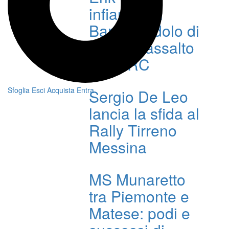
infiamma il
Barum: l’idolo di
casa all’assalto
nell’ERC
Sfoglia
Esci
Acquista
Entra
Sergio De Leo
lancia la sfida al
Rally Tirreno
Messina
MS Munaretto
tra Piemonte e
Matese: podi e