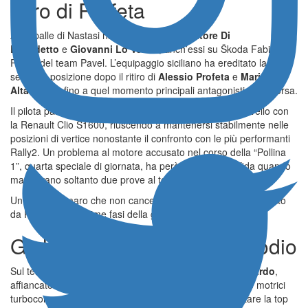
ritiro di Profeta
Alle spalle di Nastasi hanno concluso
Salvatore Di
Benedetto
e
Giovanni Lo Verme
, anch’essi su Škoda Fabia RS
Rally2 del team Pavel. L’equipaggio siciliano ha ereditato la
seconda posizione dopo il ritiro di
Alessio Profeta
e
Marina
Altamonte
, fino a quel momento principali antagonisti della corsa.
Il pilota palermitano stava disputando una gara di alto livello con
la Renault Clio S1600, riuscendo a mantenersi stabilmente nelle
posizioni di vertice nonostante il confronto con le più performanti
Rally2. Un problema al motore accusato nel corso della “Pollina
1”, quarta speciale di giornata, ha però interrotto la sfida quando
mancavano soltanto due prove al termine.
Un epilogo amaro che non cancella comunque il ritmo mostrato
da Profeta nelle prime fasi della gara.
Giallombardo completa il podio
Sul terzo gradino del podio è salito
Giuseppe Giallombardo
,
affiancato da
Gabriele Alfano
, vincitore tra le due ruote motrici
turbocompresse con la Peugeot 208 Rally4. A completare la top