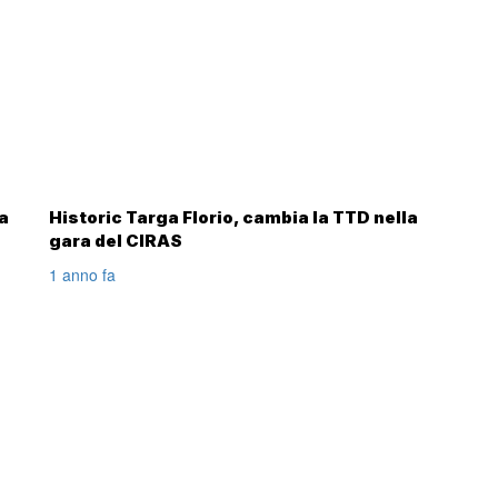
va
Historic Targa Florio, cambia la TTD nella
gara del CIRAS
1 anno fa