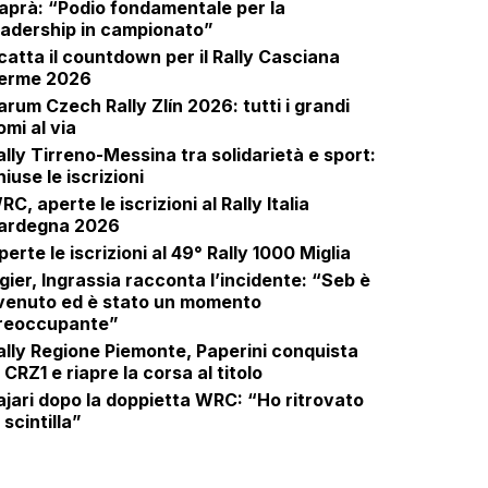
aprà: “Podio fondamentale per la
eadership in campionato”
catta il countdown per il Rally Casciana
erme 2026
arum Czech Rally Zlín 2026: tutti i grandi
omi al via
ally Tirreno-Messina tra solidarietà e sport:
hiuse le iscrizioni
RC, aperte le iscrizioni al Rally Italia
ardegna 2026
perte le iscrizioni al 49° Rally 1000 Miglia
gier, Ingrassia racconta l’incidente: “Seb è
venuto ed è stato un momento
reoccupante”
ally Regione Piemonte, Paperini conquista
a CRZ1 e riapre la corsa al titolo
ajari dopo la doppietta WRC: “Ho ritrovato
 scintilla”