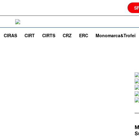
S
CIRAS
CIRT
CIRTS
CRZ
ERC
Monomarca&Trofei
M
S