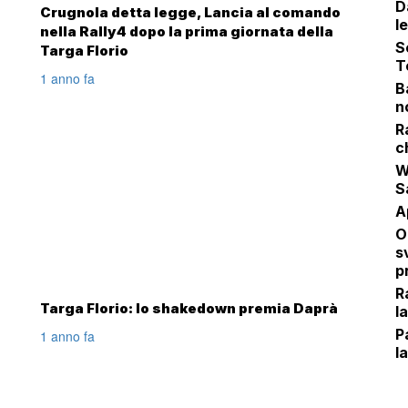
D
Crugnola detta legge, Lancia al comando
l
nella Rally4 dopo la prima giornata della
S
Targa Florio
T
1 anno fa
B
n
R
c
W
S
A
O
s
p
R
Targa Florio: lo shakedown premia Daprà
l
P
1 anno fa
la