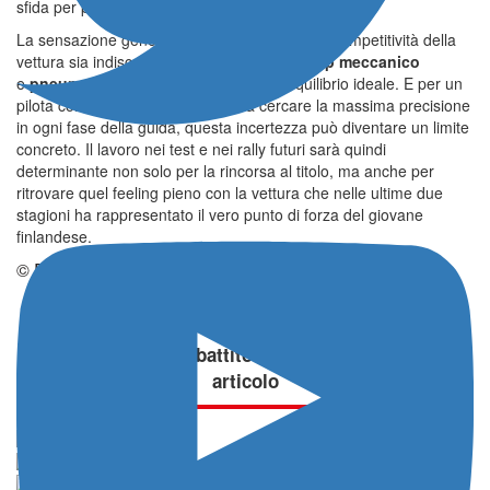
sfida per pneumatici e assetto.
La sensazione generale è che, nonostante la competitività della
vettura sia indiscutibile, l’interazione tra
setup meccanico
e
pneumatici
resti ancora lontana dall’equilibrio ideale. E per un
pilota come Rovanperä, abituato a cercare la massima precisione
in ogni fase della guida, questa incertezza può diventare un limite
concreto. Il lavoro nei test e nei rally futuri sarà quindi
determinante non solo per la rincorsa al titolo, ma anche per
ritrovare quel feeling pieno con la vettura che nelle ultime due
stagioni ha rappresentato il vero punto di forza del giovane
finlandese.
© Riproduzione Riservata
Partecipa al dibattito:
commenta
questo
articolo