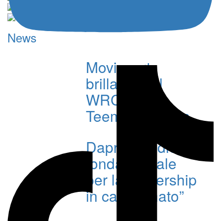
News
Movisport
brillante nel
WRC2 con
Teemu Suninen
Daprà: “Podio
fondamentale
per la leadership
in campionato”