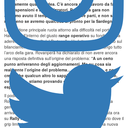
sicuramente qualche idea. C’è ancora molto lavoro da fare
su sospensioni e ammortizzatori. Per questa gara non
abbiamo avuto il tempo di montare nuove parti, e non so
nemmeno se avremo qualcosa di pronto per la Sardegna
”.
La questione principale ruota attorno alla difficoltà nel portare le
Hankook all’interno del giusto
range operativo
su fondi a bassa
aderenza come quelli del Portogallo. Un fattore che ha influito sul
bilanciamento della vettura e sul rendimento generale lungo tutto
l’arco della gara. Rovanperä ha dichiarato di non avere ancora
una risposta definitiva sull’origine del problema:
“A un certo
punto arriveranno degli aggiornamenti. Ma su cosa sia
realmente l’origine del problema… non saprei dirlo, e non
credo che qualcun altro lo sappia con certezza. Anche se,
ovviamente, stiamo provando cose diverse e facendo tanti
esperimenti”
.
Il podio conquistato in Portogallo, in ogni caso, permette a
Rovanperä di rimanere pienamente in corsa per la classifica
generale, in attesa di un’inversione di tendenza che possa
arrivare già nelle prossime tappe europee. Il focus si sposta ora
su
Rally Italia Sardegna
, altra prova chiave del calendario dove il
grip limitato e le alte temperature rappresenteranno una nuova