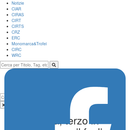
Notizie
CIAR
CIRAS
CIRT
CIRTS
CRZ
ERC
Monomarca&Trofei
CIRC
WRC
Rovanperä, terzo in