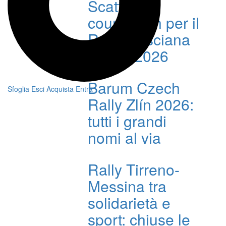
Scatta il
countdown per il
Rally Casciana
Terme 2026
Barum Czech
Sfoglia
Esci
Acquista
Entra
Rally Zlín 2026:
tutti i grandi
nomi al via
Rally Tirreno-
Messina tra
solidarietà e
sport: chiuse le