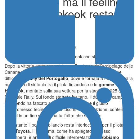
Portogallo ma il feeling
con le Hankook resta
un’incognita
WRC
Pubblicato il 28 Maggio 2025 - 09:26
Rovanperä e un feeling con le Hankook che stenta a decollare
Dopo la vittoria netta conquistata sulle strade dell’arcipelago delle
Canarie,
Kalle Rovanperä
ha dovuto fare i conti con nuove
difficoltà al
Rally del Portogallo
, dove è tornata a manifestarsi la
mancanza di sintonia tra il pilota finlandese e le
gomme
Hankook
, montate sulla sua vettura per la stagione 2025 del
Mondiale Rally. Sul fondo sterrato lusitano, il due volte campione
del mondo ha faticato nuovamente a trovare il giusto
compromesso tecnico e ha chiuso in terza posizione, contenendo
i danni in un fine settimana tutt’altro che semplice.
Nonostante il podio, il bilancio resta interlocutorio per il pilota
della
Toyota
. Il problema, come ha spiegato lo stesso
Rovanperä, è ancora di difficile interpretazione: “
Abbiamo