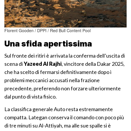
Florent Gooden / DPPI / Red Bull Content Pool
Una sfida apertissima
Sul fronte dei ritiri è arrivata la conferma dell’uscita di
scena di
Yazeed Al Rajhi
, vincitore della Dakar 2025,
che ha scelto di fermarsi definitivamente dopo i
problemi meccanici accusati nella frazione
precedente, preferendo non forzare ulteriormente
dal punto di vista fisico.
La classifica generale Auto resta estremamente
compatta. Lategan conserva il comando con poco più
di tre minuti su Al-Attiyah, ma alle sue spalle si è