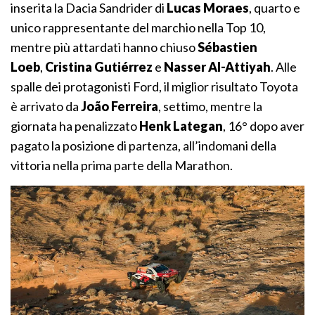
inserita la Dacia Sandrider di
Lucas Moraes
, quarto e
unico rappresentante del marchio nella Top 10,
mentre più attardati hanno chiuso
Sébastien
Loeb
,
Cristina Gutiérrez
e
Nasser Al-Attiyah
. Alle
spalle dei protagonisti Ford, il miglior risultato Toyota
è arrivato da
João Ferreira
, settimo, mentre la
giornata ha penalizzato
Henk Lategan
, 16° dopo aver
pagato la posizione di partenza, all’indomani della
vittoria nella prima parte della Marathon.