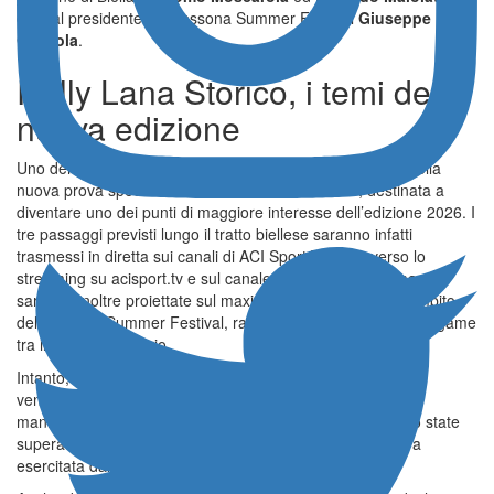
oltre al presidente del Lessona Summer Festival
Giuseppe
Graziola
.
Rally Lana Storico, i temi della
nuova edizione
Uno dei temi centrali della presentazione è stato il ruolo della
nuova prova speciale “Lessona – Piero Giardino”, destinata a
diventare uno dei punti di maggiore interesse dell’edizione 2026. I
tre passaggi previsti lungo il tratto biellese saranno infatti
trasmessi in diretta sui canali di ACI Sport TV, attraverso lo
streaming su acisport.tv e sul canale 228 di Sky. Le immagini
saranno inoltre proiettate sul maxi schermo allestito nell’ambito
del Lessona Summer Festival, rafforzando ulteriormente il legame
tra il rally e il territorio.
Intanto, con la chiusura delle iscrizioni fissata alle ore 18 di
venerdì 19 giugno, i numeri stanno già premiando la
manifestazione. Tra rally storico e regolarità a media sono state
superate le cento adesioni, segnale della grande attrattiva
esercitata dall’appuntamento biellese.