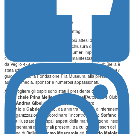
Storico
CIRAS
Pubblicato il 18 Giugno 2026 - 11:59
Rally Lana Storico, le curiosità e i dettagli
Si avvicina uno degli appuntamenti più attesi della stagione delle
auto storiche e, a pochi giorni dalla chiusura delle iscrizioni, il 15°
Rally Lana Storico si presenta con numeri importanti e una
crescente attenzione mediatica. La manifestazione organizzata
da Veglio 4×4 in collaborazione con l’Automobile Club Biella è
stata ufficialmente presentata nella mattinata di mercoledì 17
giugno presso la Fondazione Fila Museum, alla presenza di
autorità, media, sponsor e numerosi appassionati.
Ad accogliere gli ospiti sono stati il presidente di Veglio
4×4
Michele Prina Mello
, il presidente dell’Automobile Club
Biella
Andrea Gibello
, il vice presidente
Mauro
Bocchio
e
Gabriele Bodo
, da anni tra le figure di riferimento
dell’organizzazione. A coordinare l’incontro è stato
Stefano Belli
,
che ha illustrato i principali aspetti della manifestazione insieme ai
rappresentanti istituzionali presenti, tra cui gli assessori del
Comune di Biella
Giacomo Moscarola
ed
Edoardo Maiolatesi
,