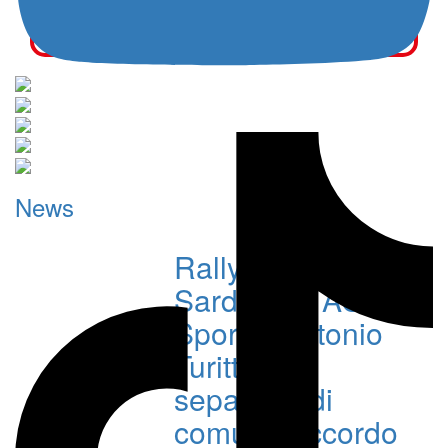
Partecipa al dibattito:
commenta
questo
articolo
News
Rally Italia
Sardegna, ACI
Sport e Antonio
Turitto si
separano di
comune accordo