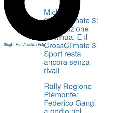
Michelin
CrossClimate 3:
la rivoluzione
continua. E il
CrossClimate 3
Sfoglia
Esci
Acquista
Entra
Sport resta
ancora senza
rivali
Rally Regione
Piemonte:
Federico Gangi
a podio nel