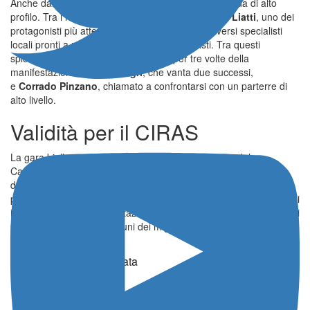
Anche dal punto di vista sportivo si annuncia una sfida di alto
profilo. Tra i nomi già emersi figura quello di
Piero Liatti
, uno dei
protagonisti più attesi, ma non mancheranno diversi specialisti
locali pronti a recitare un ruolo da protagonisti. Tra questi
spiccano
Marco Bertinotti
, vincitore per tre volte della
manifestazione,
Davide Negri
, che vanta due successi,
e
Corrado Pinzano
, chiamato a confrontarsi con un parterre di
alto livello.
Validità per il CIRAS
La gara biellese, valida come quinto appuntamento del
Campionato Italiano Rally Auto Storiche, si conferma così uno
degli eventi di riferimento della stagione. Tradizione, qualità del
percorso e una crescente esposizione televisiva rappresentano gli
ingredienti di una manifestazione che continua a crescere e che si
prepara ad accogliere alcuni dei migliori interpreti del panorama
storico nazionale.
© Riproduzione Riservata