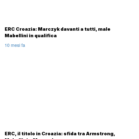
ERC Croazia: Marczyk davanti a tutti, male
Mabellini in qualifica
10 mesi fa
ERC, il titolo in Croazia: sfida tra Armstrong,