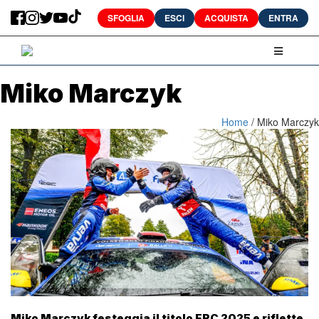
SFOGLIA
ESCI
ACQUISTA
ENTRA
Miko Marczyk
Home
/
Miko Marczyk
Miko Marczyk festeggia il titolo ERC 2025 e riflette