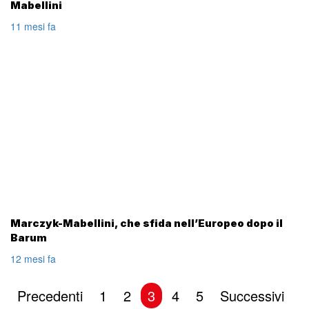
Mabellini
11 mesi fa
Marczyk-Mabellini, che sfida nell’Europeo dopo il
Barum
12 mesi fa
Posts
Precedenti
1
2
3
4
5
Successivi