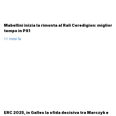
Mabellini inizia la rimonta al Rali Ceredigion: miglior
tempo in PS1
11 mesi fa
ERC 2025, in Galles la sfida decisiva tra Marczyk e