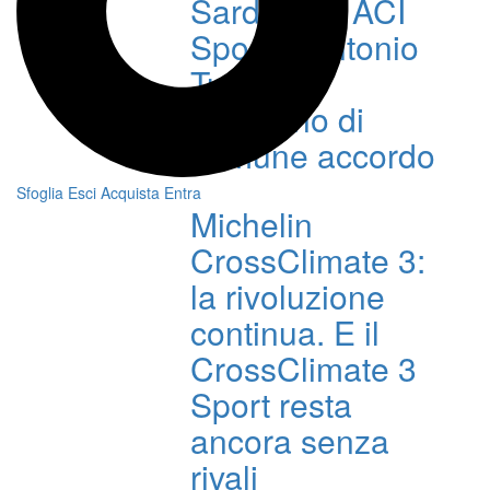
Sardegna, ACI
Sport e Antonio
Turitto si
separano di
comune accordo
Sfoglia
Esci
Acquista
Entra
Michelin
CrossClimate 3:
la rivoluzione
continua. E il
CrossClimate 3
Sport resta
ancora senza
rivali