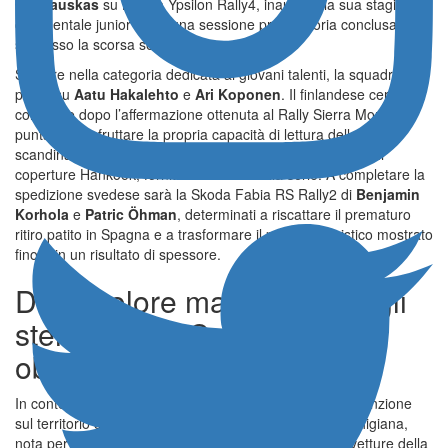
Čapkauskas
su Lancia Ypsilon Rally4, inaugura la sua stagione
continentale junior dopo una sessione preparatoria conclusa con
successo la scorsa settimana.
Sempre nella categoria dedicata ai giovani talenti, la squadra
punta su
Aatu Hakalehto
e
Ari Koponen
. Il finlandese cerca
conferme dopo l’affermazione ottenuta al Rally Sierra Morena,
puntando a sfruttare la propria capacità di lettura delle strade
scandinave. Entrambe le vetture italiane saranno dotate di
coperture Hankook, fornitore ufficiale della serie. A completare la
spedizione svedese sarà la Skoda Fabia RS Rally2 di
Benjamin
Korhola
e
Patric Öhman
, determinati a riscattare il prematuro
ritiro patito in Spagna e a trasformare il passo velocistico mostrato
finora in un risultato di spessore.
Dal tricolore marchigiano agli
sterrati della Corsica: gli
obiettivi di MS Munaretto
In contemporanea, il 33° Rally Adriatico richiamerà l’attenzione
sul territorio di Cingoli il 23 e 24 maggio. La gara marchigiana,
nota per la sua compattezza tecnica, vedrà al via tre vetture della