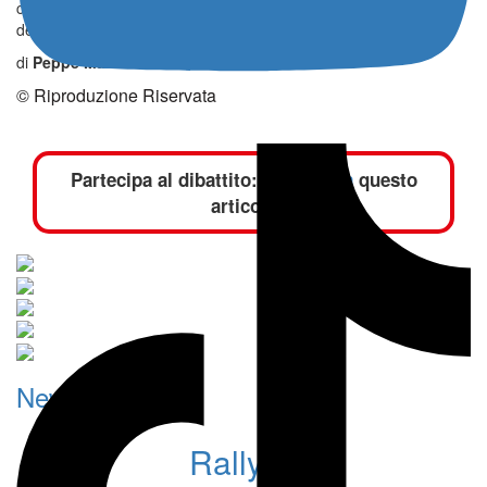
corretta lettura delle insidie del fondo saranno i fattori
determinanti per il successo finale.
di
Peppe Marino
© Riproduzione Riservata
Partecipa al dibattito:
commenta
questo
articolo
News
Rally Italia