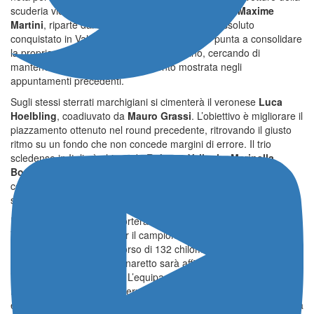
scuderia vicentina.
Louis Constant
, in coppia con
Maxime
Martini
, riparte dal secondo gradino del podio assoluto
conquistato in Val d’Orcia. Il pilota transalpino punta a consolidare
la propria posizione nel campionato italiano, cercando di
mantenere la costanza di rendimento mostrata negli
appuntamenti precedenti.
Sugli stessi sterrati marchigiani si cimenterà il veronese
Luca
Hoelbling
, coadiuvato da
Mauro Grassi
. L’obiettivo è migliorare il
piazzamento ottenuto nel round precedente, ritrovando il giusto
ritmo su un fondo che non concede margini di errore. Il trio
scledense in Italia è chiuso da
Roberto Vellani
e
Marinella
Bonaiti
, chiamati a una prova di gestione ed esperienza in una
competizione dove le condizioni del fondo possono variare
sensibilmente tra i diversi passaggi.
Il terzo fronte operativo porterà il team in Corsica per il Rallye
Terre d’Aléria, valevole per il campionato francese sterrato dal 21
al 23 maggio. Su un percorso di 132 chilometri cronometrati, la
rappresentanza di MS Munaretto sarà affidata a
Jean-Paul
Villa
e
Dominique Corvi
. L’equipaggio, a bordo di una Skoda
Fabia RS Rally2, dovrà interpretare un terreno particolarmente
esigente, dove la capacità di mantenere un’andatura costante e la