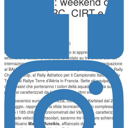
all’attacco: weekend di
sfide in ERC, CIRT e
Francia
Scuderie-Team-Preparatori
Pubblicato il 21 Maggio 2026 - 11:30
La struttura scledense MS Munaretto si appresta a vivere un fine
settimana di altissima intensità, articolato su tre diversi scenari
internazionali. Il programma agonistico prevede la partecipazione
al BAUHAUS Royal Rally of Scandinavia per il FIA European Rally
Championship, al Rally Adriatico per il Campionato Italiano Rally
Terra e al Rallye Terre d’Aléria in Francia. Sette gli equipaggi
complessivi che porteranno i colori della squadra veneta su
percorsi caratterizzati da fondi selettivi e ritmi elevati.
Il palcoscenico europeo in Svezia, con base a Karlstad dal 22 al
24 maggio, rappresenta la sfida tecnicamente più complessa.
Lungo i 185 chilometri cronometrati del Värmland, caratterizzati
da strade veloci e spettacolari, saranno tre le vetture schierate. Il
pilota lituano
Markas Buteikis
, affiancato da
Titas