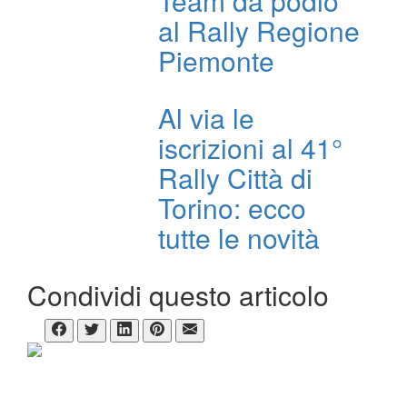
Team da podio
al Rally Regione
Piemonte
Al via le
iscrizioni al 41°
Rally Città di
Torino: ecco
tutte le novità
Condividi questo articolo
CHI SIAMO
ItaliaRALLY è un supplemento del mensile Sicilia Motori
Direttore responsabile:
Dario Pennica
Condirettore:
Andrea Nicoli