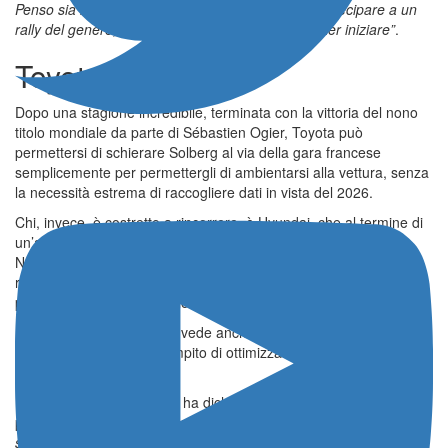
Penso sia importante, in vista del Monte Carlo, partecipare a un
rally del genere, e sono molto emozionato nel poter iniziare”
.
Toyota-Hyundai
Dopo una stagione incredibile, terminata con la vittoria del nono
titolo mondiale da parte di Sébastien Ogier, Toyota può
permettersi di schierare Solberg al via della gara francese
semplicemente per permettergli di ambientarsi alla vettura, senza
la necessità estrema di raccogliere dati in vista del 2026.
Chi, invece, è costretto a rincorrere, è Hyundai, che al termine di
un’annata deludente, culminata però con la vittoria di Thierry
Neuville e con il secondo posto di Adrien Fourmaux all’ultimo
round, deve cercare di raccogliere quante più informazioni
possibili in vista dell’esordio stagionale.
Il Rally du Devoluy, infatti, vede anche la partecipazione di Adrien
Fourmaux, che avrà il compito di ottimizzare le prestazioni su
asfalto della i20 N Rally1.
Il nuovo “acquisto” Toyota ha dichiarato quanto sia positiva la
presenza di un pilota dal suo calibro: “
È buono averlo qui. Penso
sia uno dei migliori piloti su asfalto. Ovviamente conosce un po’