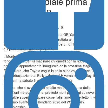
sfida mondiale prima
del previsto
Notizie
Pubblicato il 05 Dicembre 2025 - 13:10
Dopo la possibilità di guidare la Toyota GR Yaris Rally1, fornitagli
in occasione del Rally d’Estonia e sfruttata al massimo grazie a
una sorprendente vittoria, Oliver Solberg non ha più avuto l’onore
di ripetere una simile esperienza.
Il Monte-Carlo, però, si avvicina più veloce che mai, e sarà
fondamentale per lui macinare chilometri con la nuova vettura,
prima dell’appuntamento inaugurale della prossima stagione.
Ecco, allora, che Toyota coglie la palla al balzo, annunciando la
sua partecipazione al Rallye National Hivernal du Dévoluy, in
programma sabato 6 e domenica 7 dicembre.
La gara, che si svolgerà su asfalto ma che, a causa delle
condizioni meteorologiche, prevede molti passaggi su neve e
varie altre superfici, appare come l’allenamento perfetto in vista
del primo evento del calendario 2026 del World Rally
Championship.