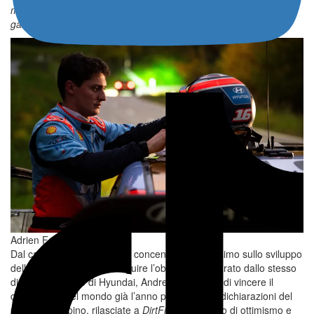
meglio la vettura e probabilmente farà anche un test prima della
gara, mentre io mi butterò a capofitto sullo shakedown
”.
Adrien Fourmaux
Dal canto suo, Fourmaux è concentrato al massimo sullo sviluppo
della macchina, per perseguire l’obiettivo, dichiarato dallo stesso
direttore sportivo di Hyundai, Andrew Wheatley, di vincere il
campionato del mondo già l’anno prossimo. Le dichiarazioni del
pilota transalpino, rilasciate a
DirtFish
, trasudano di ottimismo e