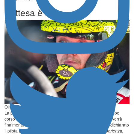
L’attesa è finita
Oliver Solberg durante il Rally d’Estonia
La pazienza di Solberg che, per quanto gli riguarda, avrebbe
corso con la Yaris GR Rally1 fino alla fine della stagione, verrà
finalmente ripagata. “
Non vedo l’ora, onestamente
– ha dichiarato
il pilota ai microfoni di
DirtFish
–
Sono felice di fare esperienza.