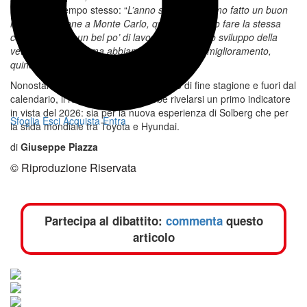
realismo al tempo stesso: “
L’anno scorso abbiamo fatto un buon
inizio di stagione a Monte Carlo, quindi vogliamo fare la stessa
cosa. Abbiamo un bel po’ di lavoro da fare sullo sviluppo della
vettura su asfalto, ma abbiamo visto qualche miglioramento,
quindi sono abbastanza fiducioso
”.
Nonostante si tratti di un appuntamento di fine stagione e fuori dal
calendario, il rally francese potrebbe rivelarsi un primo indicatore
in vista del 2026: sia per la nuova esperienza di Solberg che per
Sfoglia
Esci
Acquista
Entra
la sfida mondiale tra Toyota e Hyundai.
di
Giuseppe Piazza
© Riproduzione Riservata
Partecipa al dibattito:
commenta
questo
articolo