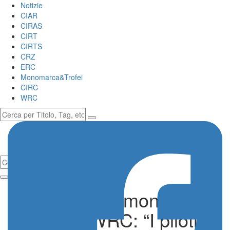
Notizie
CIAR
CIRAS
CIRT
CIRTS
CRZ
ERC
Monomarca&Trofei
CIRC
WRC
Richard Hammond
scopre il WRC: “I piloti