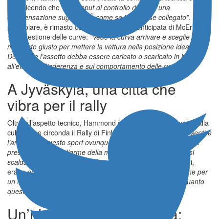
rally dicendo che
“ogni input di controllo richiede una
compensazione sugli altri. È come se tutto fosse collegato”.
In
particolare, è rimasto colpito dalla visione anticipata di McErlean
nella gestione delle curve:
“Vede la curva arrivare e sceglie il
momento giusto per mettere la vettura nella posizione ideale.
Decide se l’assetto debba essere caricato o scaricato in base
all’effetto sull’aderenza e sul comportamento delle ruote”.
A Jyväskylä, una città che
vibra per il rally
Oltre all’aspetto tecnico, Hammond è rimasto impressionato dalla
cultura che circonda il Rally di Finlandia, dicendo che
“puoi sentire
l’amore per questo sport ovunque. La città viene letteralmente
presa d’assalto. L’allarme della mattina? Sono i motori che si
scaldano”
. Durante lo shakedown, secondo gli organizzatori,
erano presenti circa 25.000 spettatori:
“Tutte queste persone per
un test pre-gara. È tutto ciò che serve sapere per capire quanto
questo sport sia amato”.
Un’idea che prende forma: