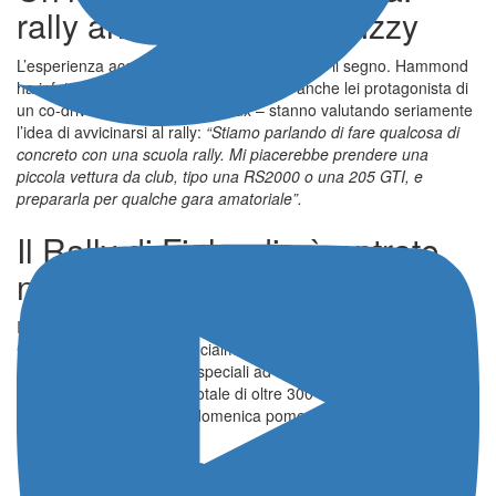
rally anche per la figlia Izzy
L’esperienza accanto a McErlean ha lasciato il segno. Hammond
ha infatti svelato che lui e la figlia Izzy – anche lei protagonista di
un co-drive con Adrien Fourmaux – stanno valutando seriamente
l’idea di avvicinarsi al rally:
“Stiamo parlando di fare qualcosa di
concreto con una scuola rally. Mi piacerebbe prendere una
piccola vettura da club, tipo una RS2000 o una 205 GTI, e
prepararla per qualche gara amatoriale”.
Il Rally di Finlandia è entrato
nel vivo
Il Secto Rally Finlandia, nona prova del FIA World Rally
Championship 2025, è ufficialmente iniziato. I concorrenti
affronteranno venti prove speciali ad alta velocità, immerse nei
boschi finlandesi, per un totale di oltre 300 chilometri cronometrati
prima dell’arrivo previsto domenica pomeriggio.
Leggi anche: la Yaris H2 al