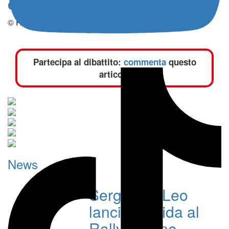
debutto con Kankkunen
© Riproduzione Riservata
Partecipa al dibattito:
commenta
questo
articolo
News
Sergio De Leo
lancia la sfida al
Rally Tirreno