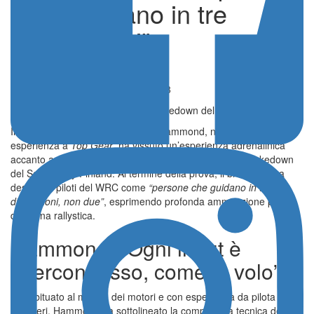
rally guidano in tre
dimensioni”
Notizie
Pubblicato il 01 Agosto 2025 - 13:58
Hammond e l’esperienza nello shakedown del Rally di Finlandia
Il celebre volto televisivo Richard Hammond, noto per la lunga
esperienza a
Top Gear
, ha vissuto un’esperienza adrenalinica
accanto a Josh McErlean, affrontando da copilota lo shakedown
del Secto Rally Finland. Al termine della prova, il britannico ha
descritto i piloti del WRC come
“persone che guidano in tre
dimensioni, non due”
, esprimendo profonda ammirazione per la
disciplina rallystica.
Hammond: “Ogni input è
interconnesso, come in volo”
Già abituato al mondo dei motori e con esperienza da pilota di
elicotteri, Hammond ha sottolineato la complessità tecnica del