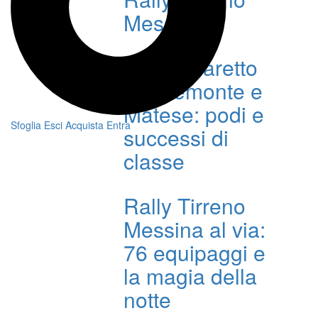
Messina
MS Munaretto
tra Piemonte e
Matese: podi e
Sfoglia
Esci
Acquista
Entra
successi di
classe
Rally Tirreno
Messina al via:
76 equipaggi e
la magia della
notte